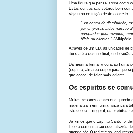
Uma figura que pensei sobre como co
Estes centros são setores bem comu
Veja uma definição deste conceito:
"Um centro de distribuição, 
por empresas industriais, ret
comprados para revenda, com 
filiais ou clientes."
(Wikipédia
Através de um CD, as unidades de p
itens até o destino final, onde serão
Da mesma forma, o coração humano r
(espírito, alma ou corpo) para que se
que acabei de falar mais adiante.
Os espíritos se com
Muitas pessoas acham que quando es
materializam em forma física para tal
isto ocorre. Em geral, os espíritos
Já vimos que o Espírito Santo foi d
Ele se comunica conosco através de 
quando nós O resistimos, endurecen