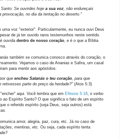
o Santo: Se ouvirdes hoje
a sua voz
, não endureçais
 provocação, no dia da tentação no deserto."
uma voz "exterior". Particularmente, eu nunca ouvi Deus
esar de já ter ouvido raros testemunhos neste sentido.
 é ouvida
dentro de nosso coração
, e é o que a Bíblia
ima.
atanás também se comunica conosco através do coração, o
nsamento. Vejamos o caso de Ananias e Safira, um casal
iram para mentir aos apóstolos:
 por que
encheu Satanás o teu coração
, para que
e retivesses parte do preço da herdade?"
(Atos 5:3)
 "encher" aqui. Você lembra que em
Efésios 5:18
, o verbo
 ao Espírito Santo? O que significa o fato de um espírito
ue o referido espírito (seja Deus, seja outros) está
sas.
omunica amor, alegria, paz, cura, etc. Já no caso de
ações, mentiras, etc. Ou seja, cada espírito tenta
ade?