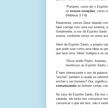
"Portanto, como diz o Espírit
os
vossos corações
, como na
(Hebreus 3:7-8)
Raramente, vemos Deus falando com 
falar comigo com uma voz externa, ap
Geralmente, a voz do Espírito Santo
ensina, conforme vimos no verso ac
Além do Espírito Santo, o próprio s
que pode soar como uma ideia ou pe
que teve uma "ideia" maligna e se un
"Disse então Pedro: Ananias,
mentisses ao Espírito Santo, 
É bem interessante o uso da palavra
"encher" também é usado se referindo
encher o ser humano? Ora, significa q
comunicando
ao homem certas coi
No caso do Espírito Santo, Ele nos c
satanás, ele tenta nos comunicar tent
comunicar o que ele tem, não é verd