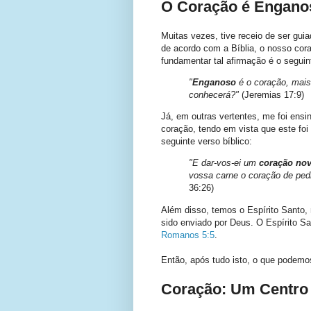
O Coração é Engano
Muitas vezes, tive receio de ser gu
de acordo com a Bíblia, o nosso cora
fundamentar tal afirmação é o seguin
"
Enganoso
é o coração, mais
conhecerá?"
(Jeremias 17:9)
Já, em outras vertentes, me foi ens
coração, tendo em vista que este fo
seguinte verso bíblico:
"E dar-vos-ei um
coração no
vossa carne o coração de pedr
36:26)
Além disso, temos o Espírito Santo,
sido enviado por Deus. O Espírito S
Romanos 5:5
.
Então, após tudo isto, o que podem
Coração: Um Centro 