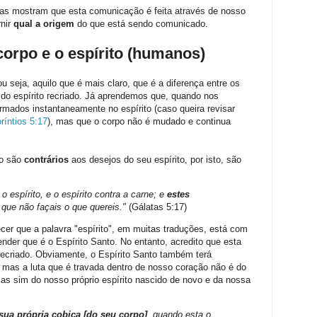
uras mostram que esta comunicação é feita através de nosso
rnir
qual a origem
do que está sendo comunicado.
corpo e o espírito (humanos)
seja, aquilo que é mais claro, que é a diferença entre os
 do espírito recriado. Já aprendemos que, quando nos
rmados instantaneamente no espírito (caso queira revisar
ríntios 5:17
), mas que o corpo não é mudado e continua
po são
contrários
aos desejos do seu espírito, por isto, são
o espírito, e o espírito contra a carne; e
estes
 que não façais o que quereis."
(Gálatas 5:17)
cer que a palavra "espírito", em muitas traduções, está com
tender que é o Espírito Santo. No entanto, acredito que esta
 recriado. Obviamente, o Espírito Santo também terá
 mas a luta que é travada dentro de nosso coração não é do
as sim do nosso próprio espírito nascido de novo e da nossa
sua própria cobiça [do seu corpo]
, quando esta o