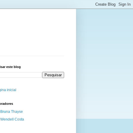
sar este blog
ina inicial
oradores
Bruna Thayse
Wendell Costa