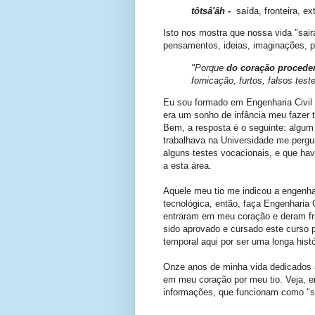
tôtsâ'âh -
saída, fronteira, ex
Isto nos mostra que nossa vida "sair
pensamentos, ideias, imaginações, pa
"Porque
do coração proced
fornicação, furtos, falsos tes
Eu sou formado em Engenharia Civil
era um sonho de infância meu fazer ta
Bem, a resposta é o seguinte: algum 
trabalhava na Universidade me pergun
alguns testes vocacionais, e que ha
a esta área.
Aquele meu tio me indicou a engenha
tecnológica, então, faça Engenharia C
entraram em meu coração e deram frut
sido aprovado e cursado este curso p
temporal aqui por ser uma longa histó
Onze anos de minha vida dedicados a
em meu coração por meu tio. Veja, e
informações, que funcionam como "se