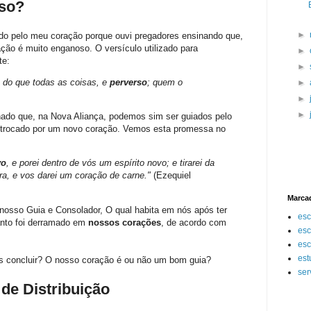
so?
►
iado pelo meu coração porque ouvi pregadores ensinando que,
ção é muito enganoso. O versículo utilizado para
►
te:
►
 do que todas as coisas, e
perverso
; quem o
►
►
►
inado que, na Nova Aliança, podemos sim ser guiados pelo
i trocado por um novo coração. Vemos esta promessa no
vo
, e porei dentro de vós um espírito novo; e tirarei da
a, e vos darei um coração de carne."
(Ezequiel
Marca
 nosso Guia e Consolador, O qual habita em nós após ter
esc
anto foi derramado em
nossos corações
, de acordo com
esc
esc
est
os concluir? O nosso coração é ou não um bom guia?
ser
de Distribuição