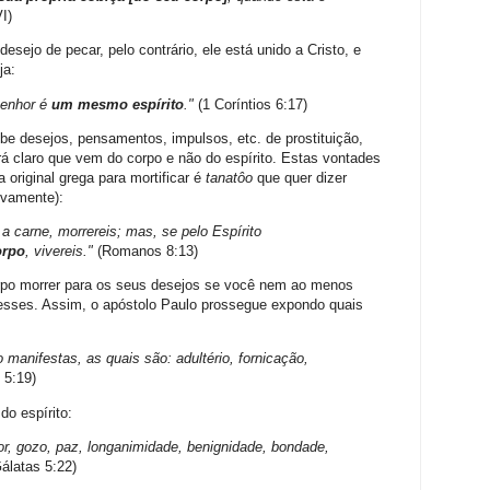
I)
desejo de pecar, pelo contrário, ele está unido a Cristo, e
ja:
Senhor é
um mesmo espírito
."
(1 Coríntios 6:17)
e desejos, pensamentos, impulsos, etc. de prostituição,
ará claro que vem do corpo e não do espírito. Estas vontades
a original grega para mortificar é
tanatôo
que quer dizer
tivamente):
a carne, morrereis; mas, se pelo Espírito
orpo
, vivereis."
(Romanos 8:13)
rpo morrer para os seus desejos se você nem ao menos
esses. Assim, o apóstolo Paulo prossegue expondo quais
 manifestas, as quais são: adultério, fornicação,
 5:19)
do espírito:
mor, gozo, paz, longanimidade, benignidade, bondade,
álatas 5:22)