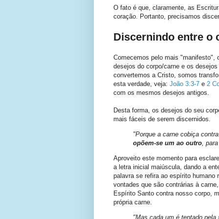
O fato é que, claramente, as Escrit
coração. Portanto, precisamos disce
Discernindo entre o 
Comecemos pelo mais "manifesto", ou 
desejos do corpo/carne e os desejos
convertemos a Cristo, somos transfo
esta verdade, veja:
João 3:3-7
e
2 Co
com os mesmos desejos antigos.
Desta forma, os desejos do seu cor
mais fáceis de serem discernidos.
"Porque a carne cobiça contra 
opõem-se um ao outro
, para
Aproveito este momento para esclare
a letra inicial maiúscula, dando a en
palavra se refira ao espírito humano
vontades que são contrárias à carne,
Espírito Santo contra nosso corpo, m
própria carne.
"Mas cada um é tentado pela