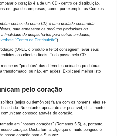
mparar o coração é a de um CD - centro de distribuição.
ns em grandes empresas, como, por exemplo, os Correios.
também conhecido como CD, é uma unidade construída
alhistas, para armazenar os produtos produzidos ou
a finalidade de despachá-los para outras unidades,
,
verbete "Centro de Distribuição"
)
rodução (ONDE o produto é feito) conseguem levar seus
 vendidos aos clientes finais. Tudo passa pelo CD.
ecebe os "produtos" das diferentes unidades produtoras
ja transformado, ou não, em ações. Explicarei melhor isto
unicam pelo coração
píritos (anjos ou demônios) falam com os homens, eles se
 finalidade. No entanto, apesar de ser possível, dificilmente
 se comunicam conosco através do coração.
erramado em "nossos corações" (Romanos 5:5), e, portanto,
nosso coração. Desta forma, algo que é muito perigoso é
do nosso coração para a Sua voz: