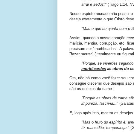
atrai e seduz;"
(Tiago 1:14, NV
Nosso espírito recriado não possui o 
deseja exatamente o que Cristo dese
"Mas o que se ajunta com o 
Assim, quando o nosso coração receb
malícia, mentira, corrupção, etc. fic
precisam ser "mortificadas". A palavr
"fazer morrer" (literalmente ou figura
"Porque, se viverdes segundo 
mortificardes
as obras do c
Ora, não há como você fazer seu co
consegue discernir que desejos são 
são os desejos da carne:
"Porque as obras da carne são
impureza, lascívia..."
(Gálatas
E, logo após isto, mostra os desejos 
"Mas o fruto do espírito é: a
fé, mansidão, temperança."
(G