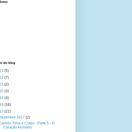
dores
vo do blog
23
(5)
22
(7)
21
(2)
20
(3)
19
(4)
18
(16)
17
(21)
dezembro 2017
(2)
Espírito, Alma e Corpo - Parte 5 - O
Coração Humano