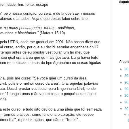
Segui
tremidade, fim, fonte, escape
á" pelo nosso coração, ou seja, é de lá que saem nossos
lavras e atitudes. Veja o que Jesus falou sobre isto:
em
os maus pensamentos, mortes, adultérios,
temunhos e blasfêmias."
(Mateus 15:19)
 pela UFRN, onde me graduei em 2001. Não posso dizer que
l curso, então, por que eu decidi estudar engenharia civil?
tempo antes de eu prestar vestibular, um tio meu que
tou qual era a área que eu mais gostava. Eu já havia feito
Arqui
viam me indicado cursos do tipo Agronomia ou coisas ligadas
►
20
►
20
ria, pois me disse: "Se você quer um curso da área
►
20
ivil, pois é o melhor curso da área". Ora, aquelas palavras
o. Decidi prestar vestibular para Engenharia Civil, tendo
►
20
or 11 longos anos (não vou explicar o porquê deste lapso
►
20
ria).
►
20
▼
20
 este curso, e tudo isto devido a uma ideia que foi semeada
m termos práticos, como funciona o coração: ele recebe
▼
mentes", e produz ações, que são os "frutos".