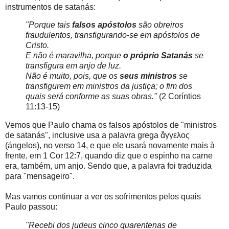
instrumentos de satanás:
"Porque tais
falsos apóstolos
são obreiros
fraudulentos, transfigurando-se em apóstolos de
Cristo.
E não é maravilha, porque
o próprio Satanás
se
transfigura em anjo de luz.
Não é muito, pois, que os
seus ministros
se
transfigurem em ministros da justiça; o fim dos
quais será conforme as suas obras."
(2 Coríntios
11:13-15)
Vemos que Paulo chama os falsos apóstolos de "ministros
de satanás", inclusive usa a palavra grega ἄγγελος
(ángelos), no verso 14, e que ele usará novamente mais à
frente, em 1 Cor 12:7, quando diz que o espinho na carne
era, também, um anjo. Sendo que, a palavra foi traduzida
para "mensageiro".
Mas vamos continuar a ver os sofrimentos pelos quais
Paulo passou:
"Recebi dos judeus cinco quarentenas de