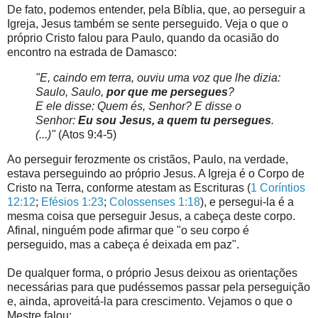
De fato, podemos entender, pela Bíblia, que, ao perseguir a
Igreja, Jesus também se sente perseguido. Veja o que o
próprio Cristo falou para Paulo, quando da ocasião do
encontro na estrada de Damasco:
"E, caindo em terra, ouviu uma voz que lhe dizia:
Saulo, Saulo,
por que me persegues
?
E ele disse: Quem és, Senhor? E disse o
Senhor:
Eu sou Jesus, a quem tu persegues
.
(...)"
(Atos 9:4-5)
Ao perseguir ferozmente os cristãos, Paulo, na verdade,
estava perseguindo ao próprio Jesus. A Igreja é o Corpo de
Cristo na Terra, conforme atestam as Escrituras (
1 Coríntios
12:12
;
Efésios 1:23
;
Colossenses 1:18
), e persegui-la é a
mesma coisa que perseguir Jesus, a cabeça deste corpo.
Afinal, ninguém pode afirmar que "o seu corpo é
perseguido, mas a cabeça é deixada em paz".
De qualquer forma, o próprio Jesus deixou as orientações
necessárias para que pudéssemos passar pela perseguição
e, ainda, aproveitá-la para crescimento. Vejamos o que o
Mestre falou: