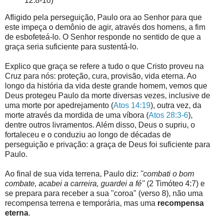
12:8-10)
Afligido pela perseguição, Paulo ora ao Senhor para que
este impeça o demônio de agir, através dos homens, a fim
de esbofeteá-lo. O Senhor responde no sentido de que a
graça seria suficiente para sustentá-lo.
Explico que graça se refere a tudo o que Cristo proveu na
Cruz para nós: proteção, cura, provisão, vida eterna. Ao
longo da história da vida deste grande homem, vemos que
Deus protegeu Paulo da morte diversas vezes, inclusive de
uma morte por apedrejamento (
Atos 14:19
), outra vez, da
morte através da mordida de uma víbora (
Atos 28:3-6
),
dentre outros livramentos. Além disso, Deus o supriu, o
fortaleceu e o conduziu ao longo de décadas de
perseguição e privação: a graça de Deus foi suficiente para
Paulo.
Ao final de sua vida terrena, Paulo diz:
"combati o bom
combate, acabei a carreira, guardei a fé"
(2 Timóteo 4:7) e
se prepara para receber a sua "coroa" (verso 8), não uma
recompensa terrena e temporária, mas uma
recompensa
eterna
.