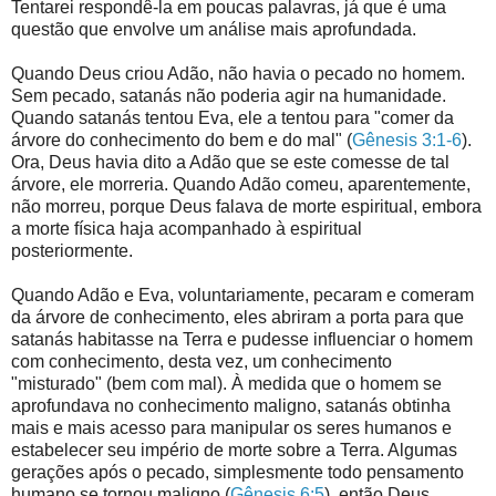
Tentarei respondê-la em poucas palavras, já que é uma
questão que envolve um análise mais aprofundada.
Quando Deus criou Adão, não havia o pecado no homem.
Sem pecado, satanás não poderia agir na humanidade.
Quando satanás tentou Eva, ele a tentou para "comer da
árvore do conhecimento do bem e do mal" (
Gênesis 3:1-6
).
Ora, Deus havia dito a Adão que se este comesse de tal
árvore, ele morreria. Quando Adão comeu, aparentemente,
não morreu, porque Deus falava de morte espiritual, embora
a morte física haja acompanhado à espiritual
posteriormente.
Quando Adão e Eva, voluntariamente, pecaram e comeram
da árvore de conhecimento, eles abriram a porta para que
satanás habitasse na Terra e pudesse influenciar o homem
com conhecimento, desta vez, um conhecimento
"misturado" (bem com mal). À medida que o homem se
aprofundava no conhecimento maligno, satanás obtinha
mais e mais acesso para manipular os seres humanos e
estabelecer seu império de morte sobre a Terra. Algumas
gerações após o pecado, simplesmente todo pensamento
humano se tornou maligno (
Gênesis 6:5
), então Deus