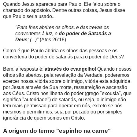
Quando Jesus apareceu para Paulo, Ele falou sobre o
chamado do apóstolo. Dentre outras coisas, Jesus disse
que Paulo seria usado...
"Para lhes abrires os olhos, e das trevas os
converteres à luz, e
do poder de Satanás a
Deus
; (...)"
(Atos 26:18)
Como é que Paulo abriria os olhos das pessoas e os
converteria do poder de satanás para o poder de Deus?
Bem, a resposta é:
através do evangelho
! Quando nossos
olhos são abertos, pela revelação da Verdade, poderemos
exercer nossa vitória sobre o inimigo, vitória esta adquirida
por Jesus através de Sua morte, ressurreição e ascensão
aos Céus. Cristo nos liberta do poder (grego "exousia", que
significa "autoridade") de satanás, ou seja, o inimigo não
tem mais permissão para operar em nós, exceto se nós
mesmos o permitirmos, seja por pecado ou por simples
ignorância de quem somos em Cristo.
A origem do termo "espinho na carne"