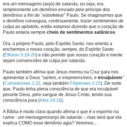
era um mensageiro (anjo) de satanás, ou seja, era
simplesmente um demônio enviado pelo príncipe dos
demônios a fim de "esbofetear" Paulo. Se imaginarmos que
o demônio conseguia, continuamente, trazer sentimentos de
culpa ao apóstolo, então estamos dizendo que o coração de
Paulo estaria sempre
cheio de sentimentos satânicos
.
Ora, o próprio Paulo, pelo Espírito Santo, nos orienta a
enchermos o nosso coração, sempre, do Espírito Santo
(
Efésios 5:18-20
) e não permitir que nosso coração e mente
sejam convencidos de culpa por satanás.
Paulo também afirma que Jesus morreu na Cruz para nos
apresentar a Deus
"santos, e irrepreensíveis, e
inculpáveis
"
(
Colossenses 1:22
, veja também
Filipenses 2:15
). De sorte
que, Paulo tinha plena consciência de que era inculpável
perante Deus, pelo sangue de Jesus Cristo, tendo sua
consciência pura (
Atos 24:16
).
A Bíblia é muito clara quando afirma o que é o espinho na
carne - um mensageiro/anjo de satanás -, mas será que ela
explica COMO esse demônio agia? Veremos...