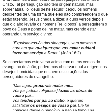
Cristo. Tal perseguição não tem origem natural, mas
sobrenatural; o "deus deste século" cegou os homens
descrentes de uma forma que eles não compreendem o que
estão fazendo. Jesus chega a dizer, alguns versos depois,
que o diabo levaria os homens "religiosos" a perseguirem o
povo de Deus a ponto de lhe matar, mas crendo estar
operando um serviço divino:
"Expulsar-vos-ão das sinagogas; vem mesmo a
hora em que
qualquer que vos matar cuidará
fazer um serviço a Deus
."
(João 16:2)
Se conectarmos este verso acima com outros versos do
evangelho de João, poderemos observar qual a origem dos
desejos homicidas que enchem os corações dos
perseguidores do evangelho:
"Mas agora
procurais matar-me
...
Vós [os judeus religiosos]
fazeis as obras de
vosso pai
...
Vós
tendes por pai ao diabo
, e quereis
satisfazer
os desejos de vosso pai
. Ele foi
homicida desde o princípio, e não se firmou na