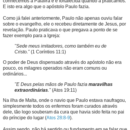
conhecemos a Palavra e é fortalecida quando a praticamos.
E isto era algo que o apóstolo Paulo fazia.
Como já falei anteriormente, Paulo não apenas ouviu falar
sobre o evangelho, ele o recebeu diretamente de Jesus, por
revelação. Paulo praticava o que pregava a ponto de se
fazer exemplo para a Igreja:
"Sede meus imitadores, como também eu de
Cristo."
(1 Coríntios 11:1)
O poder de Deus dispensado através do apóstolo não era
pouco, os milagres operados não eram comuns ou
ordinários...
"E Deus pelas mãos de Paulo fazia
maravilhas
extraordinárias
."
(Atos 19:11)
Na ilha de Malta, onde o navio que Paulo estava naufragou,
simplesmente todos os enfermos foram curados através
dele, tão logo souberam da cura que havia sido feita no pai
do príncipe do lugar (
Atos 28:8-9
).
Assim sendo, não há sentido ou fundamento em se falar que