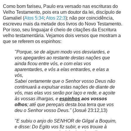
Como bom fariseu, Paulo era versado nas escrituras do
Velho Testamento, pois era um doutor da lei, discípulo de
Gamaliel (
Atos 5:34
;
Atos 22:3
); não por coincidência,
escreveu mais da metade dos livros do Novo Testamento.
Por isso, seu linguajar é cheio de citações da Escritura
velho testamentária. Vejamos dois versos que mostram a
que se referem os espinhos:
"Porque, se de algum modo vos desviardes, e
vos apegardes ao restante destas nações que
ainda ficou entre vós, e com elas vos
aparentardes, e vós a elas entrardes, e elas a
vós,
Sabei certamente que o Senhor vosso Deus não
continuará a expulsar estas nações de diante de
vós, mas elas vos serão por laço e rede, e açoite
às vossas ilhargas, e
espinhos
aos vossos
olhos
; até que pereçais desta boa terra que vos
deu o Senhor vosso Deus."
(Josué 23:12,13)
"E subiu o anjo do SENHOR de Gilgal a Boquim,
e disse: Do Egito vos fiz subir, e vos trouxe à