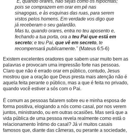
"E, quando orares, não sejas como os hipócritas;
pois se comprazem em orar em pé nas
sinagogas, e às esquinas das ruas, para serem
vistos pelos homens. Em verdade vos digo que
já receberam o seu galardão.
Mas tu, quando orares, entra no teu aposento e,
fechando a tua porta, ora a
teu Pai que está em
secreto
; e teu Pai,
que vê em secreto
, te
recompensará publicamente."
(Mateus 6:5-6)
Existem excelentes oradores que sabem usar muito bem as
palavras e provocam uma impressão forte nas pessoas.
Claro que não é errado orar em público, contudo, Jesus
mostrou que a oração que Deus presta mais atenção não é
aquela feita perante o público, mas a que é feita no privado,
quando você estiver a sós com o Pai.
É comum as pessoas falarem sobre eu e minha esposa de
forma positiva, elogiando a nós como casal, por nos verem
juntos, ministrando, ou em outras ocasiões. Mas será que a
vida pública de uma pessoa revela realmente como está o
relacionamento íntimo do casal? Já vi muitos casais
famosos que, diante das câmeras, ou perante a sociedade,