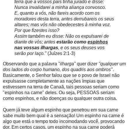
terra que a vossos pais tinha jurado e disse:
Nunca invalidarei a minha aliança convosco.
E, quanto a vós, não fareis acordo com os
moradores desta terra, antes derrubareis os seus
altares; mas vós não obedecestes à minha voz.
Por que fizestes isso?
Assim também eu disse: Não os expulsarei de
diante de vós; antes
estarão como
espinhos
nas vossas ilhargas
, e os seus deuses vos
serão por laço."
(Juízes 2:1-3)
Observando que a palavra
"ilharga"
quer dizer
"qualquer um
dos lados do corpo humano, dos quadris aos ombros"
.
Basicamente, o Senhor falou que se o povo de Israel não
expulsasse completamente as nações ímpias que
estivessem na terra de Canaã, tais pessoas seriam como
"espinhos na carne" deles. Ou seja, PESSOAS seriam
como espinhos, e não doenças ou qualquer outra coisa.
Quem já teve algum espinho que penetrou em sua carne
sabe muito bem qual é a sensação! Um espinho na carne é
algo que está o tempo todo incomodando você, provocando
dor. Em certos casos, um espinho na sua carne poderá