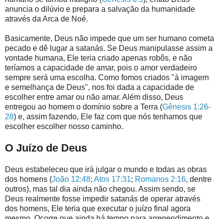
anuncia o dilúvio e prepara a salvação da humanidade
através da Arca de Noé.
Basicamente, Deus não impede que um ser humano cometa
pecado e dê lugar a satanás. Se Deus manipulasse assim a
vontade humana, Ele teria criado apenas robôs, e não
teríamos a capacidade de amar, pois o amor verdadeiro
sempre será uma escolha. Como fomos criados "à imagem
e semelhança de Deus", nos foi dada a capacidade de
escolher entre amar ou não amar. Além disso, Deus
entregou ao homem o domínio sobre a Terra (
Gênesis 1:26-
28
) e, assim fazendo, Ele faz com que nós tenhamos que
escolher escolher nosso caminho.
O Juízo de Deus
Deus estabeleceu que irá julgar o mundo e todas as obras
dos homens (
João 12:48
;
Atos 17:31
;
Romanos 2:16
, dentre
outros), mas tal dia ainda não chegou. Assim sendo, se
Deus realmente fosse impedir satanás de operar através
dos homens, Ele teria que executar o juízo final agora
mesmo. Ocorre que ainda há tempo para arrependimento e